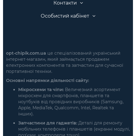
Контакти
Особистий кабінет
opt-chipik.com.ua
це спеціалізований український
інтернет-магазин, який займається продажем
електронних компонентів та запчастин для сучасної
портативної техніки.
Основні напрямки діяльності сайту:
Мікросхеми та чіпи:
Величезний асортимент
мікросхем для смартфонів, планшетів та
ноутбуків від провідних виробників (Samsung,
Apple, MediaTek, Qualcomm, Intel, Realtek та
інших).
Запчастини для гаджетів:
Деталі для ремонту
мобільних телефонів і планшетів (екранні модулі,
роз'єми, контролери тощо).