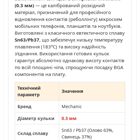
(0.3 мм)
— це калібрований розхідний
матеріал, призначений для професійного
відновлення контактів (реболлінгу) мікросхем
мобільних телефонів, планшетів та ноутбуків.
Виготовлені з класичного евтектичного сплаву
Sn63/Pb37
, що забезпечує низьку температуру
плавлення (183°C) та високу надійність
з'єднання. Використання готових кульок
гарантує абсолютно однакову висоту контактів
по всій площині чіпа, спрощуючи посадку BGA
компонентів на плату.
Технічний
Значення
параметр
Бренд
Mechanic
Діаметр кульки
0.3 мм
Sn63 / Pb37 (Олово 63%,
Склад сплаву
Свинець 37%)