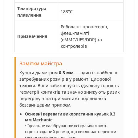
Температура
183°C
плавлення
Реболлінг процесорів,
флеш-пам'яті
Призначення
(eMMC/UFS/DDR) та
контролерів
Замітки майстра
Кульки діаметром
0.3 мм
— один із найбільш
затребуваних розмірів у ремонті цифрової
техніки. Вони забезпечують ідеальну точність
геометрії контактів та значно знижують ризик
перегріву чіпа при монтажі порівняно з
безсвинцевим припоєм.
Основні переваги використання кульок 0.3
мм Mechanic:
• Ідеальне калібрування: всі кульки мають
строго заданий розмір, що виключає перекоси
мікросхеми після посадки;