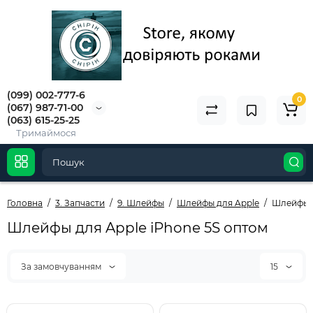
(099) 002-777-6
0
(067) 987-71-00
(063) 615-25-25
Тримаймося
Головна
3. Запчасти
9. Шлейфы
Шлейфы для Apple
Шлейфы д
Шлейфы для Apple iPhone 5S оптом
За замовчуванням
15