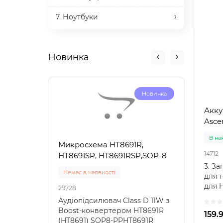
7. Ноутбуки
Новинка
Новинка
Акку
Asce
В на
Микросхема HT8691R,
Микр
14712
HT8691SP, HT8691RSP,SOP-8
HT86
3. За
Немає в наявності
Нема
для 
для 
29728
29733
Huawe
Аудіопідсилювач Class D 11W з
Ауді
Boost-конвертером HT8691R
з Bo
159.
(HT8691) SOP8-PPHT8691R
HT86