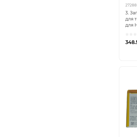
27288
3. За
для 
для 
Huawe
348.