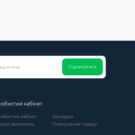
Підписатися
обистий кабінет
обистий кабінет
Закладки
торія замовлень
Повернення товару