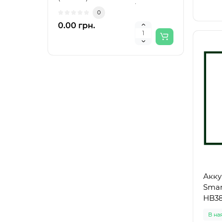
(маркування HT8691 /..
16HT
0
0.00 грн.
0.00
Акку
Smar
HB38
В на