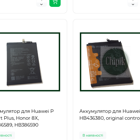
8692 (маркування HT869..
(маркування HT8693 /
0
0
HT8693SP..
 грн.
0.00 грн.
мулятор для Huawei P
Аккумулятор для Huawei
t Plus, Honor 8X,
HB436380, original control
6589, HB386590
явності
В наявності