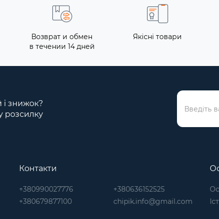
Возврат и обмен
Якісні товари
в течении 14 дней
й і знижок?
у розсилку
Контакти
Ос
+380990027776
+380636152525
Ос
+380679877100
chipik.info@gmail.com
Іс