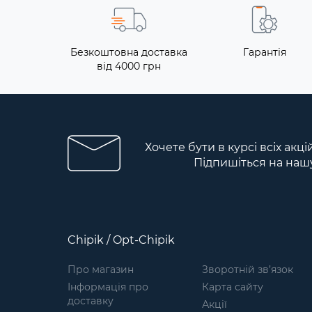
Безкоштовна доставка
Гарантія
від 4000 грн
Хочете бути в курсі всіх акці
Підпишіться на наш
Chipik / Opt-Chipik
Про магазин
Зворотній зв’язок
Інформація про
Карта сайту
доставку
Акції