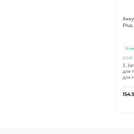
Акку
Plus
В на
21245
3. За
для 
для 
Huawe
154.