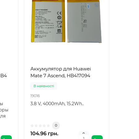
инка
i
Аккумулятор для Huawei
2B4
Mate 7 Ascend, HB417094
В наявності
19016
-8
ры
3.8 V, 4000mAh, 15.2Wh..
торы
для
AB
0
104.96 грн.