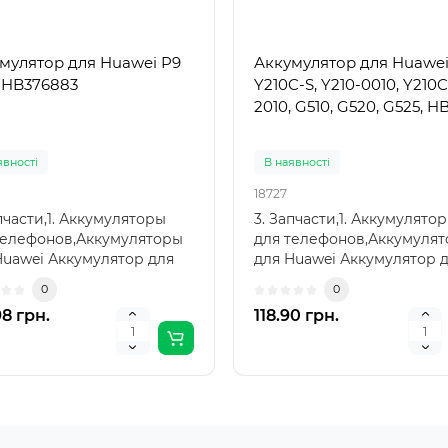
мулятор для Huawei P9
Аккумулятор для Huawe
, HB376883
Y210C-S, Y210-0010, Y210C
2010, G510, G520, G525, 
явності
В наявності
18727
пчасти,1. Аккумуляторы
3. Запчасти,1. Аккумулято
телефонов,Аккумуляторы
для телефонов,Аккумуля
Huawei Аккумулятор для
для Huawei Аккумулятор 
i P9 Plus, HB..
Huawei Y210C-S, Y2..
0
0
98 грн.
118.90 грн.