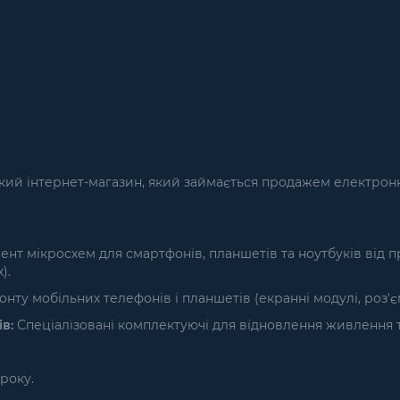
кий інтернет-магазин, який займається продажем електронн
т мікросхем для смартфонів, планшетів та ноутбуків від п
).
нту мобільних телефонів і планшетів (екранні модулі, роз'
в:
Спеціалізовані комплектуючі для відновлення живлення т
року.