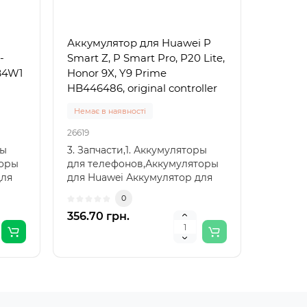
i
Аккумулятор для Huawei P
-
Smart Z, P Smart Pro, P20 Lite,
HB4W1
Honor 9X, Y9 Prime
HB446486, original controller
Немає в наявності
26619
ры
3. Запчасти,1. Аккумуляторы
торы
для телефонов,Аккумуляторы
для
для Huawei Аккумулятор для
Huawei P Smart Z, ..
0
356.70 грн.