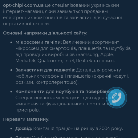
opt-chipik.com.ua
це спеціалізований український
інтернет-магазин, який займається продажем
електронних компонентів та запчастин для сучасної
портативної техніки.
Основні напрямки діяльності сайту:
Мікросхеми та чіпи:
Величезний асортимент
мікросхем для смартфонів, планшетів та ноутбуків
від провідних виробників (Samsung, Apple,
MediaTek, Qualcomm, Intel, Realtek та інших).
Запчастини для гаджетів:
Деталі для ремонту
мобільних телефонів і планшетів (екранні модулі,
роз'єми, контролери тощо).
Компоненти для ноутбуків та повербанків:
Спеціалізовані комплектуючі для відновлення
живлення та функціональності портативних
пристроїв.
Переваги магазину:
Досвід:
Компанія працює на ринку з 2004 року.
Якість:
Особистий контроль якості продукції та