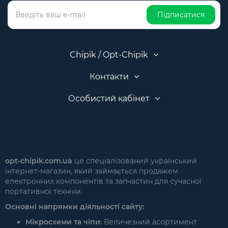
Підписатися
Chipik / Opt-Chipik
Контакти
Особистий кабінет
opt-chipik.com.ua
це спеціалізований український
інтернет-магазин, який займається продажем
електронних компонентів та запчастин для сучасної
портативної техніки.
Основні напрямки діяльності сайту:
Мікросхеми та чіпи:
Величезний асортимент