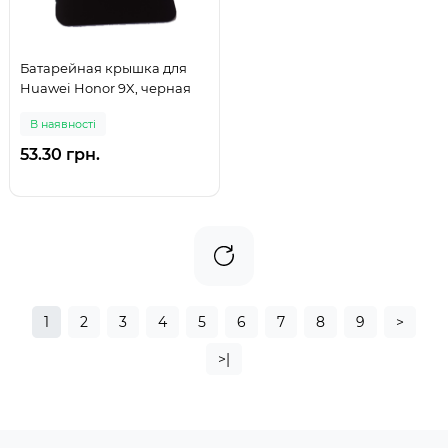
Батарейная крышка для
Huawei Honor 9X, черная
В наявності
53.30 грн.
1
2
3
4
5
6
7
8
9
>
>|