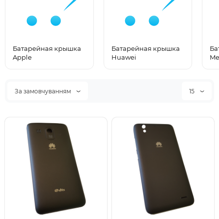
Батарейная крышка
Батарейная крышка
Ба
Apple
Huawei
Me
За замовчуванням
15