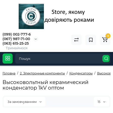
(099) 002-777-6
0
(067) 987-71-00
(063) 615-25-25
Тримаймося
Головна
2. Электронные компоненты
Конденсаторы
Высоково
Высоковольтный керамический
конденсатор 1kV оптом
За замовчуванням
15