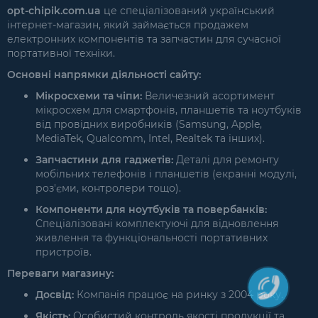
opt-chipik.com.ua
це спеціалізований український
інтернет-магазин, який займається продажем
електронних компонентів та запчастин для сучасної
портативної техніки.
Основні напрямки діяльності сайту:
Мікросхеми та чіпи:
Величезний асортимент
мікросхем для смартфонів, планшетів та ноутбуків
від провідних виробників (Samsung, Apple,
MediaTek, Qualcomm, Intel, Realtek та інших).
Запчастини для гаджетів:
Деталі для ремонту
мобільних телефонів і планшетів (екранні модулі,
роз'єми, контролери тощо).
Компоненти для ноутбуків та повербанків:
Спеціалізовані комплектуючі для відновлення
живлення та функціональності портативних
пристроїв.
Переваги магазину:
Досвід:
Компанія працює на ринку з 2004 року.
Якість:
Особистий контроль якості продукції та