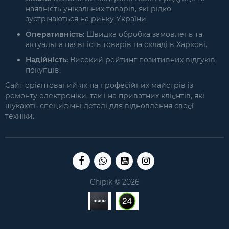
наявність унікальних товарів, які рідко
зустрічаються на ринку України.
Оперативність:
Швидка обробка замовлень та
актуальна наявність товарів на складі в Харкові.
Надійність:
Високий рейтинг позитивних відгуків
покупців.
Сайт орієнтований як на професійних майстрів із
ремонту електроніки, так і на приватних клієнтів, які
шукають специфічні деталі для відновлення своєї
техніки.
Chipik © 2026