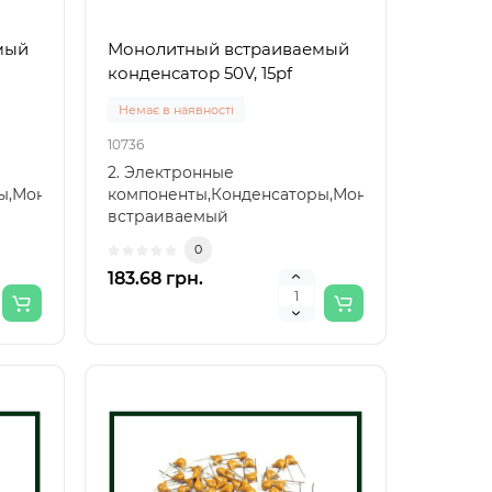
мый
Монолитный встраиваемый
конденсатор 50V, 15pf
Немає в наявності
10736
2. Электронные
ры,Монолитный
компоненты,Конденсаторы,Монолитный
встраиваемый
конденсатор,Монолитный
0
встраиваемый к..
183.68 грн.