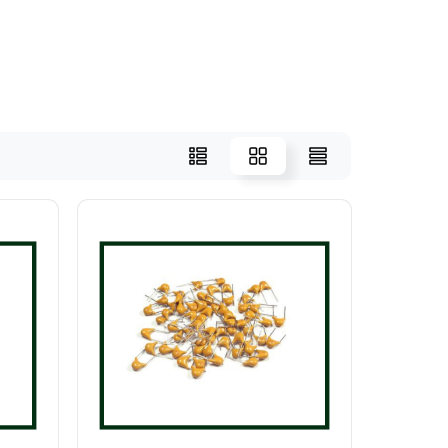
инка
-8
AB