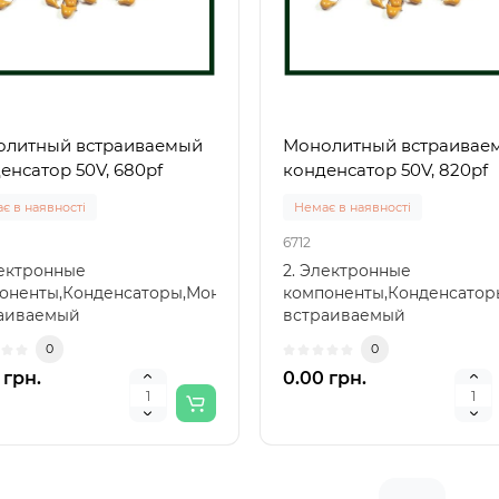
литный встраиваемый
Монолитный встраивае
енсатор 50V, 680pf
конденсатор 50V, 820pf
є в наявності
Немає в наявності
6712
лектронные
2. Электронные
оненты,Конденсаторы,Монолитный
компоненты,Конденсато
аиваемый
встраиваемый
енсатор,Монолитный
конденсатор,Монолитный
0
0
аиваемый к..
встраиваемый к..
 грн.
0.00 грн.