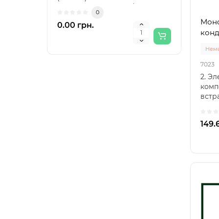
(маркування HT8691 /..
16HT
0
Моно
0.00 грн.
0.00
конд
Нема
7023
2. Э
комп
встр
конд
встр
149.