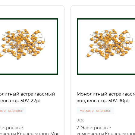
литный встраиваемый
Монолитный встраивае
енсатор 50V, 22pf
конденсатор 50V, 30pf
є в наявності
Немає в наявності
8136
лектронные
2. Электронные
оненты,Конденсаторы,Монолитный
компоненты,Конденсато