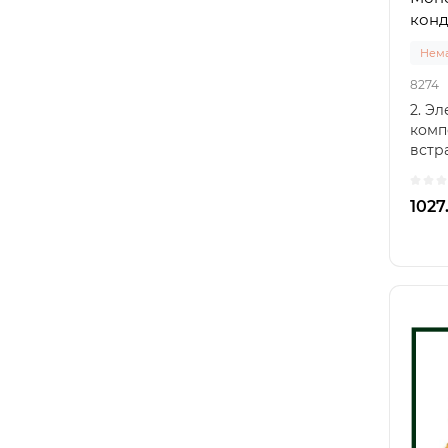
конд
Нема
8274
2. Э
комп
встр
конд
встр
1027