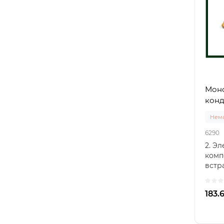
Моно
конд
Нема
6290
2. Э
комп
встр
конд
встр
183.