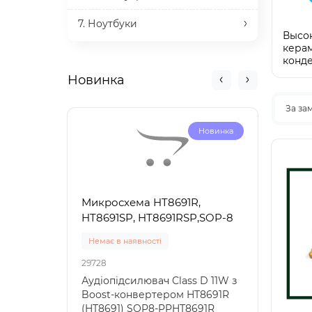
7. Ноутбуки
Высо
кера
конд
Новинка
За за
Новинка
Микросхема HT8691R,
Микр
HT8691SP, HT8691RSP,SOP-8
HT86
Немає в наявності
Нема
29728
29733
Аудіопідсилювач Class D 11W з
Ауді
Boost-конвертером HT8691R
з Bo
(HT8691) SOP8-PPHT8691R
HT86