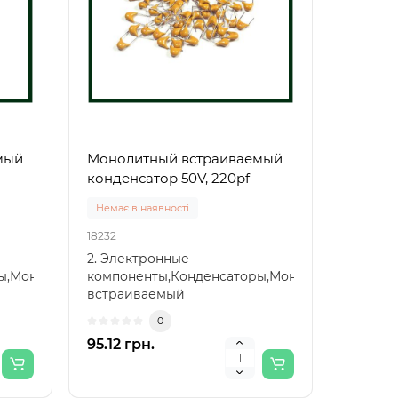
мый
Монолитный встраиваемый
конденсатор 50V, 220pf
Немає в наявності
18232
2. Электронные
ры,Монолитный
компоненты,Конденсаторы,Монолитный
встраиваемый
конденсатор,Монолитный
0
встраиваемый к..
95.12 грн.