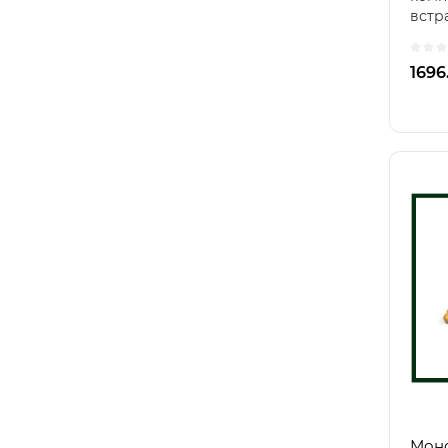
встр
конд
встр
1696
Моно