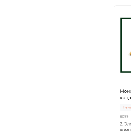
Моно
конд
Нема
6099
2. Э
комп