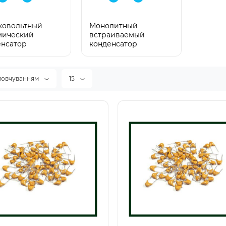
ковольтный
Монолитный
мический
встраиваемый
енсатор
конденсатор
мовчуванням
15
Новинка
Нов
осхема HT8692,
Микросхема HT8693,
92SP, HT8692L, SOP-16
HT8693SP, HT8693B, SOP
є в наявності
Немає в наявності
29734
опідсилювач Class D 8.0W
Аудіопідсилювач Class D/
ost-перетворювачем
10W HT8693 (HT8693SP /
92 (HT8692SP) SOP-
HT8693B) SOP-8HT8693