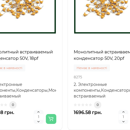
литный встраиваемый
Монолитный встраивае
енсатор 50V, 18pf
конденсатор 50V, 20pf
є в наявності
Немає в наявності
8275
лектронные
2. Электронные
оненты,Конденсаторы,Монолитный
компоненты,Конденсато
аиваемый
встраиваемый
енсатор,Монолитный
конденсатор,Монолитный
0
0
аиваемый к..
встраиваемый к..
68 грн.
1696.58 грн.