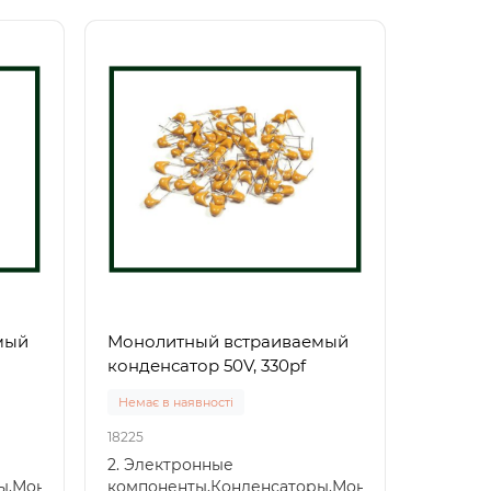
мый
Монолитный встраиваемый
конденсатор 50V, 330pf
Немає в наявності
18225
2. Электронные
ры,Монолитный
компоненты,Конденсаторы,Монолитный