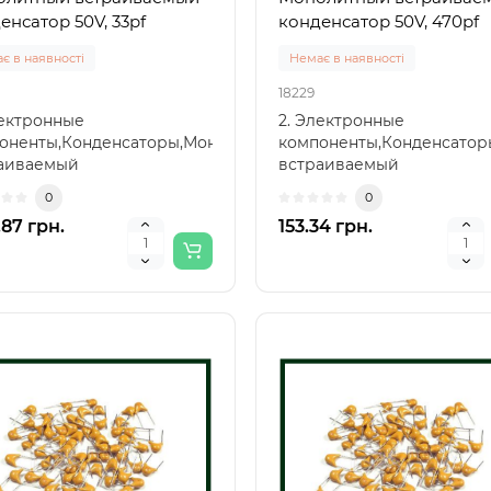
енсатор 50V, 33pf
конденсатор 50V, 470pf
є в наявності
Немає в наявності
18229
лектронные
2. Электронные
оненты,Конденсаторы,Монолитный
компоненты,Конденсато
аиваемый
встраиваемый
енсатор,Монолитный
конденсатор,Монолитный
0
0
аиваемый к..
встраиваемый к..
.87 грн.
153.34 грн.