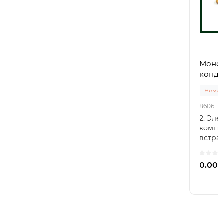
Моно
конд
Нема
8606
2. Э
комп
встр
конд
встр
0.00