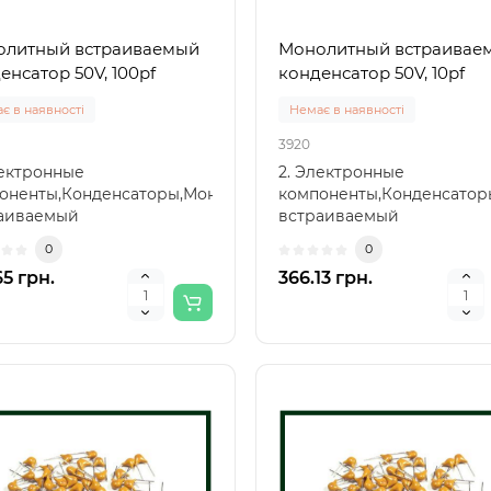
8692 (маркування HT869..
(маркування HT8693 /
0
0
HT8693SP..
литный встраиваемый
Монолитный встраивае
 грн.
0.00 грн.
енсатор 50V, 100pf
конденсатор 50V, 10pf
є в наявності
Немає в наявності
3920
лектронные
2. Электронные
оненты,Конденсаторы,Монолитный
компоненты,Конденсато
аиваемый
встраиваемый
енсатор,Монолитный
конденсатор,Монолитный
0
0
аиваемый к..
встраиваемый к..
65 грн.
366.13 грн.