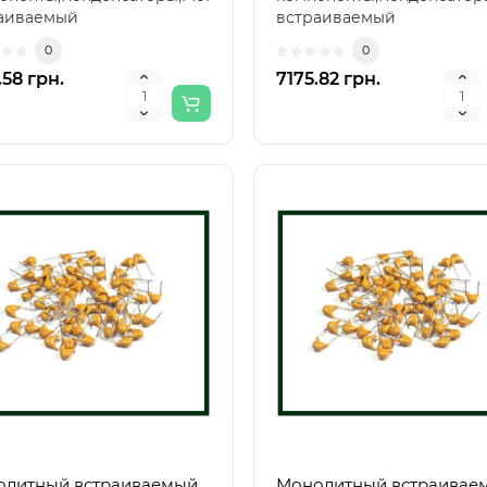
аиваемый
встраиваемый
енсатор,Монолитный
конденсатор,Монолитный
0
0
аиваемый к..
встраиваемый к..
.58 грн.
7175.82 грн.
литный встраиваемый
Монолитный встраивае