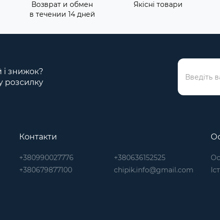
Возврат и обмен
Якісні товари
в течении 14 дней
й і знижок?
у розсилку
Контакти
Ос
+380990027776
+380636152525
Ос
+380679877100
chipik.info@gmail.com
Іс