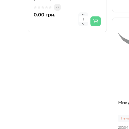
(маркування HT8691 /..
16HT
0
0.00 грн.
0.00
Микр
Нема
29594