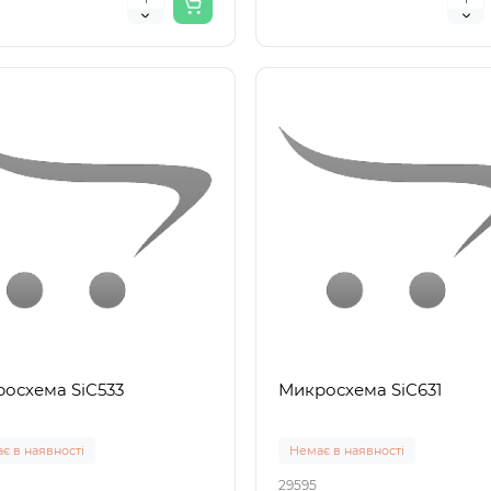
8692 (маркування HT869..
(маркування HT8693 /
0
0
HT8693SP..
 грн.
0.00 грн.
осхема SiC533
Микросхема SiC631
є в наявності
Немає в наявності
29595