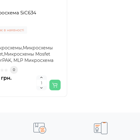
осхема SiC634
є в наявності
икросхемы,Микросхемы
et,Микросхемы Mosfet
rPAK, MLP Микросхема
4 29597..
0
 грн.