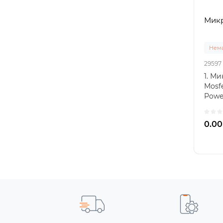
Микр
Нема
29597
1. М
Mosf
Powe
SiC63
0.00