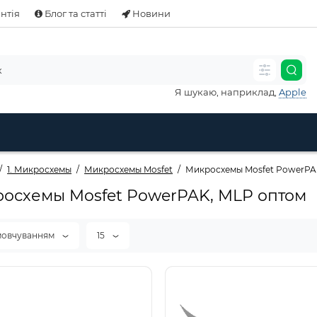
нтія
Блог та статті
Новини
Я шукаю, наприклад,
Apple
1. Микросхемы
Микросхемы Mosfet
Микросхемы Mosfet PowerPA
осхемы Mosfet PowerPAK, MLP оптом
мовчуванням
15