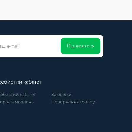
Підписатися
обистий кабінет
обистий кабінет
Закладки
торія замовлень
Повернення товару