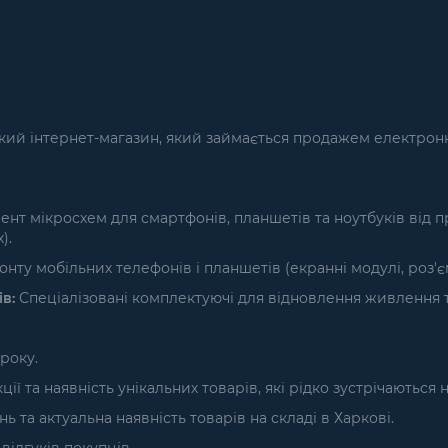
кий інтернет-магазин, який займається продажем електронн
т мікросхем для смартфонів, планшетів та ноутбуків від п
).
нту мобільних телефонів і планшетів (екранні модулі, роз'
в:
Спеціалізовані комплектуючі для відновлення живлення т
року.
ї та наявність унікальних товарів, які рідко зустрічаються 
та актуальна наявність товарів на складі в Харкові.