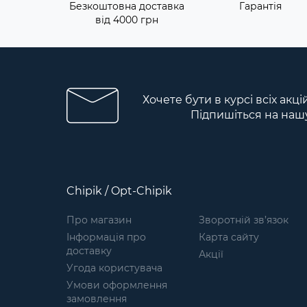
Безкоштовна доставка
Гарантія
від 4000 грн
Хочете бути в курсі всіх акці
Підпишіться на наш
Chipik / Opt-Chipik
Про магазин
Зворотній зв’язок
Інформація про
Карта сайту
доставку
Акції
Угода користувача
Умови оформлення
замовлення