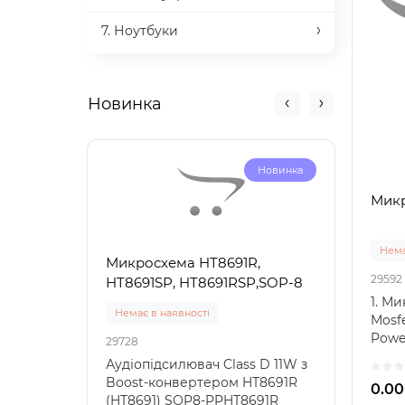
7. Ноутбуки
Новинка
Новинка
Микр
Нема
Микросхема HT8691R,
Микр
29592
HT8691SP, HT8691RSP,SOP-8
HT86
1. М
Немає в наявності
Нема
Mosf
Powe
29728
29733
SiC53
Аудіопідсилювач Class D 11W з
Ауді
Boost-конвертером HT8691R
з Bo
0.00
(HT8691) SOP8-PPHT8691R
HT86