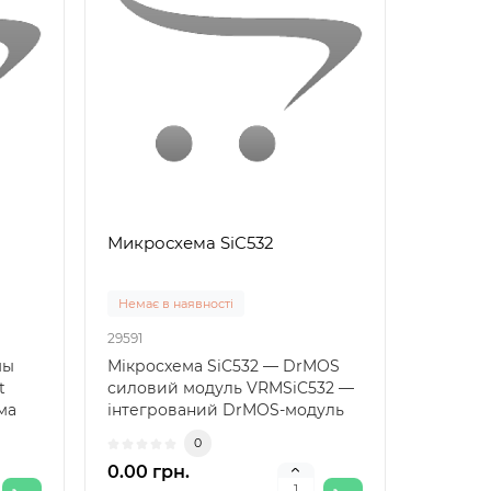
инка
Микросхема SiC532
Немає в наявності
29591
-8
мы
Мікросхема SiC532 — DrMOS
t
силовий модуль VRMSiC532 —
ма
інтегрований DrMOS-модуль
виробництва Vishay Si..
AB
0
0.00 грн.