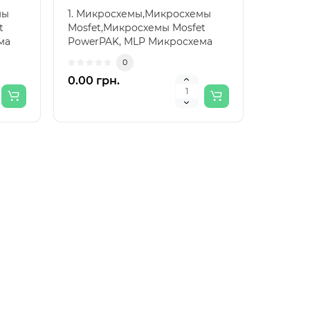
мы
1. Микросхемы,Микросхемы
t
Mosfet,Микросхемы Mosfet
ма
PowerPAK, MLP Микросхема
SiC632 29596..
0
0.00 грн.