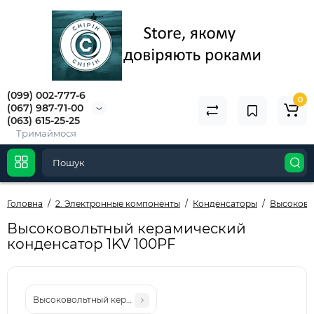
(099) 002-777-6
0
(067) 987-71-00
(063) 615-25-25
Тримаймося
Головна
2. Электронные компоненты
Конденсаторы
Высоково
Высоковольтный керамический
конденсатор 1KV 100PF
Высоковольтный керамический конденсатор 1KV 10NF