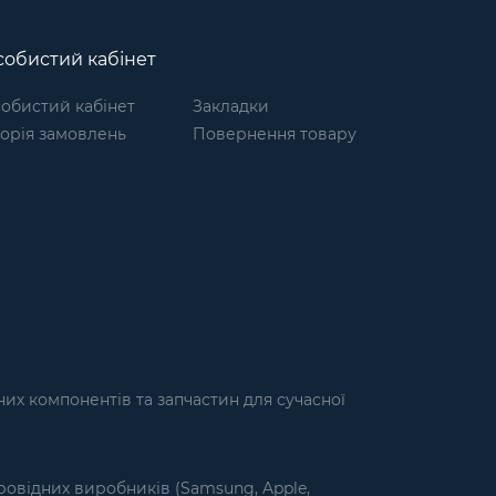
обистий кабінет
обистий кабінет
Закладки
торія замовлень
Повернення товару
их компонентів та запчастин для сучасної
ровідних виробників (Samsung, Apple,