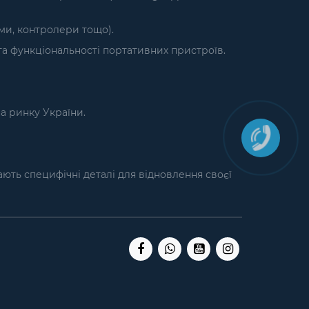
єми, контролери тощо).
а функціональності портативних пристроїв.
на ринку України.
кають специфічні деталі для відновлення своєї