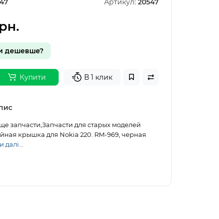
47
Артикул:
20547
рн.
и дешевше?
Купити
В 1 клик
пис
Еще запчасти,Запчасти для старых моделей
йная крышка для Nokia 220. RM-969, черная
 далі...