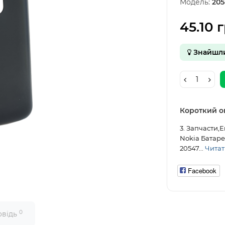
Модель:
205
45.10 г
Знайшл
Короткий о
3. Запчасти,
Nokia Батаре
20547...
Читати
Facebook
0
овідь