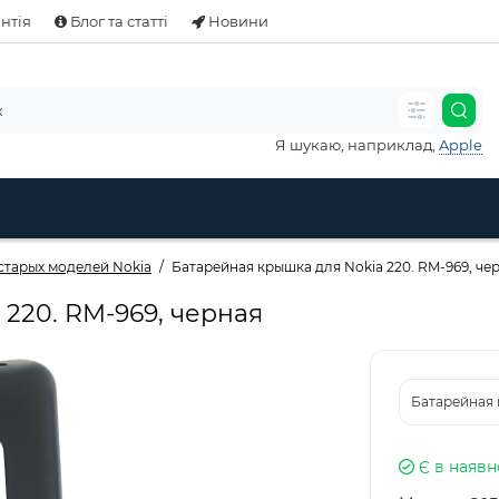
нтія
Блог та статті
Новини
Я шукаю, наприклад,
Apple
старых моделей Nokia
Батарейная крышка для Nokia 220. RM-969, че
220. RM-969, черная
Батарейная 
Є в наявн