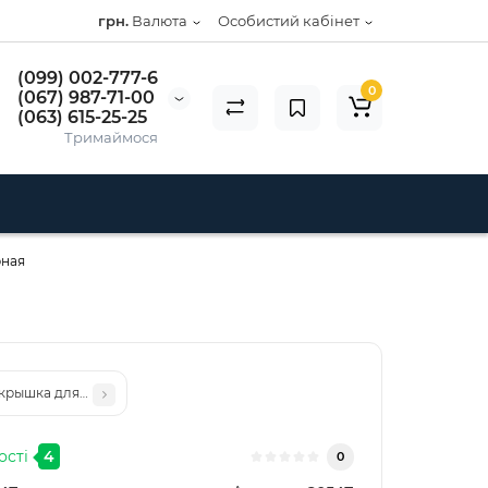
грн.
Валюта
Особистий кабінет
(099) 002-777-6
0
(067) 987-71-00
(063) 615-25-25
Тримаймося
рная
крышка для Nokia 222, RM-1136, черная
ості
4
0