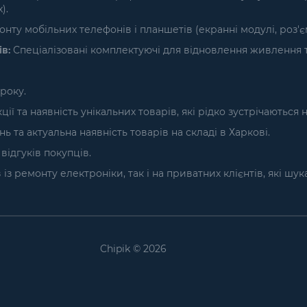
).
нту мобільних телефонів і планшетів (екранні модулі, роз'
в:
Спеціалізовані комплектуючі для відновлення живлення т
року.
ї та наявність унікальних товарів, які рідко зустрічаються 
та актуальна наявність товарів на складі в Харкові.
ідгуків покупців.
з ремонту електроніки, так і на приватних клієнтів, які шу
Chipik © 2026