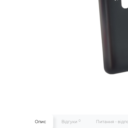
0
Опис
Відгуки
Питання - відп