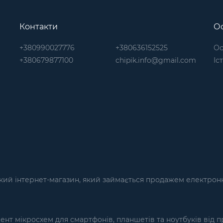
Контакти
Ос
+380990027776
+380636152525
Ос
+380679877100
chipik.info@gmail.com
Іс
кий інтернет-магазин, який займається продажем електронн
т мікросхем для смартфонів, планшетів та ноутбуків від п