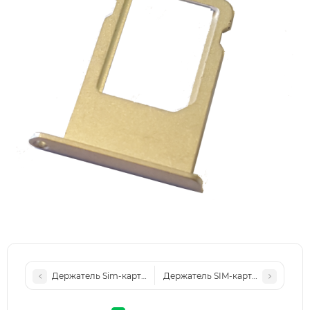
Держатель Sim-карты (holder) iPad mini2, черный
Держатель SIM-карты (Nano sim tr