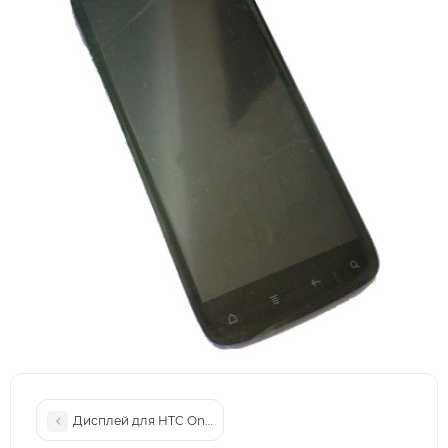
Дисплей для HTC One Mini 601n с сенсорным экраном Black