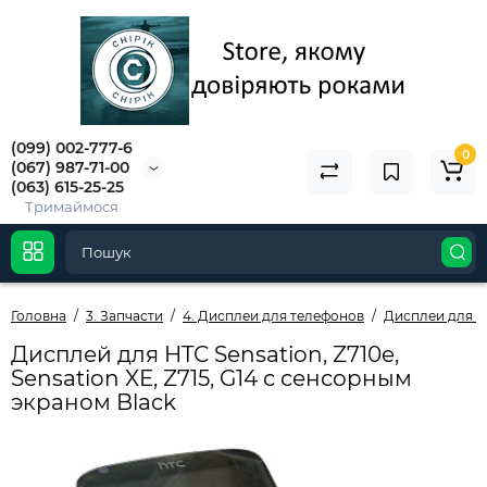
(099) 002-777-6
0
(067) 987-71-00
(063) 615-25-25
Тримаймося
Головна
3. Запчасти
4. Дисплеи для телефонов
Дисплеи для 
Дисплей для HTC Sensation, Z710e,
Sensation XE, Z715, G14 с сенсорным
экраном Black