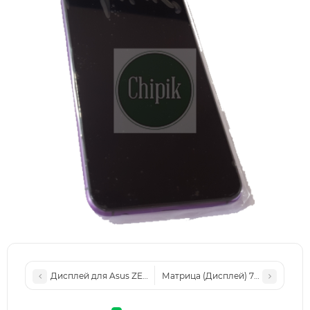
Дисплей для Asus ZE551KL, ZenFone 2 Laser с сенсорным э
Матрица (Дисплей) 7 дюймов Asus