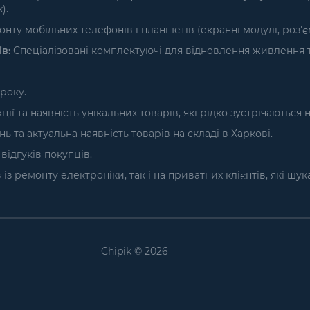
).
нту мобільних телефонів і планшетів (екранні модулі, роз'
в:
Спеціалізовані комплектуючі для відновлення живлення т
року.
ї та наявність унікальних товарів, які рідко зустрічаються 
та актуальна наявність товарів на складі в Харкові.
ідгуків покупців.
з ремонту електроніки, так і на приватних клієнтів, які шу
Chipik © 2026