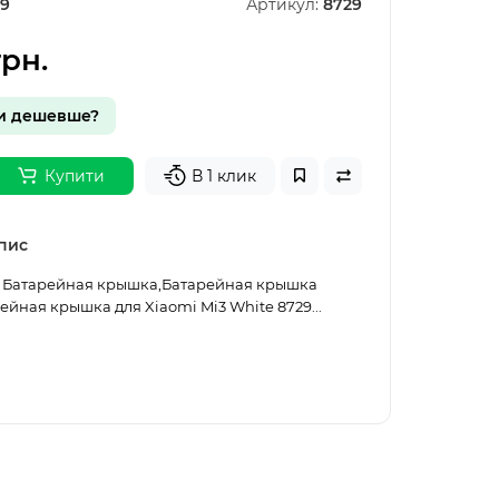
9
Артикул:
8729
грн.
и дешевше?
Купити
В 1 клик
пис
2. Батарейная крышка,Батарейная крышка
ейная крышка для Xiaomi Mi3 White 8729...