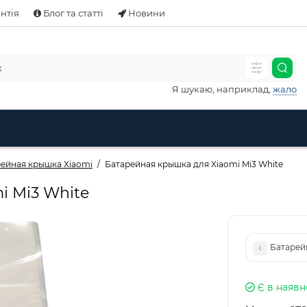
нтія
Блог та статті
Новини
Я шукаю, наприклад,
жало
ейная крышка Xiaomi
Батарейная крышка для Xiaomi Mi3 White
i Mi3 White
Батарейн
Є в наявн