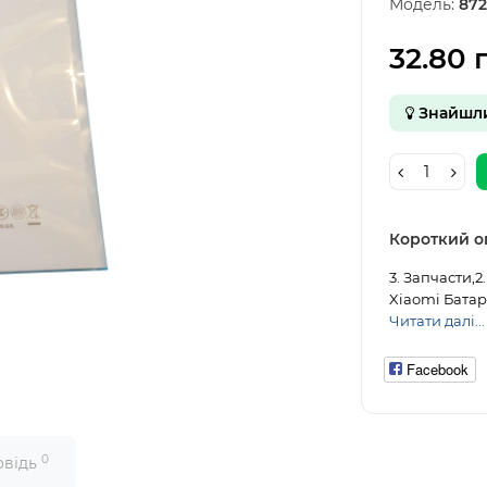
Модель:
872
32.80 
Знайшл
Короткий о
3. Запчасти,
Xiaomi Батар
Читати далі...
Facebook
0
овідь