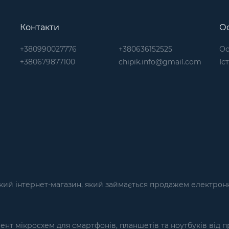
Контакти
Ос
+380990027776
+380636152525
Ос
+380679877100
chipik.info@gmail.com
Іс
кий інтернет-магазин, який займається продажем електронн
т мікросхем для смартфонів, планшетів та ноутбуків від п