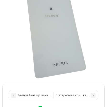
Батарейная крышка для Sony D5503, Xperia Z1 Compact без
Батарейная крышка для Sony D583