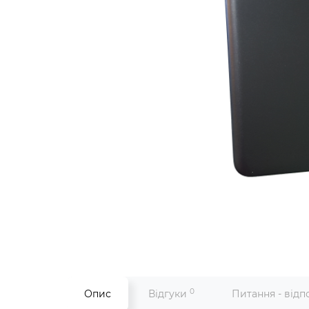
0
Опис
Відгуки
Питання - відп