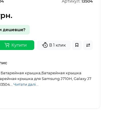
04
Артикул:
13504
грн.
и дешевше?
Купити
В 1 клик
пис
2. Батарейная крышка,Батарейная крышка
арейная крышка для Samsung J710H, Galaxy J7
13504...
Читати далі...