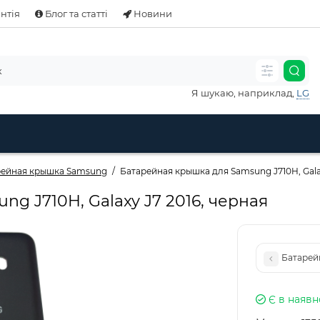
нтія
Блог та статті
Новини
Я шукаю, наприклад,
LG
рейная крышка Samsung
Батарейная крышка для Samsung J710H, Galax
g J710H, Galaxy J7 2016, черная
Батарейн
Є в наявн