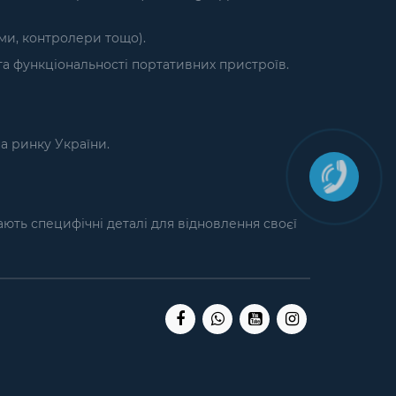
єми, контролери тощо).
а функціональності портативних пристроїв.
на ринку України.
кають специфічні деталі для відновлення своєї