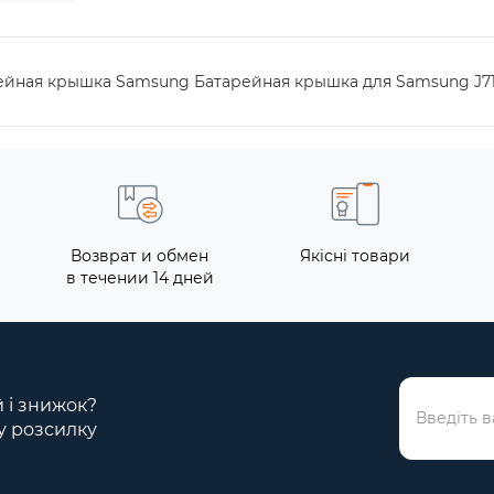
рейная крышка Samsung Батарейная крышка для Samsung J710H
Возврат и обмен
Якісні товари
в течении 14 дней
й і знижок?
у розсилку