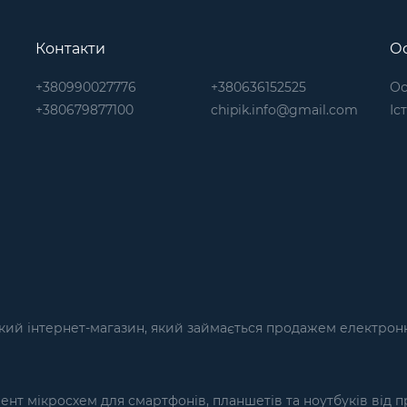
Контакти
Ос
+380990027776
+380636152525
Ос
+380679877100
chipik.info@gmail.com
Іс
кий інтернет-магазин, який займається продажем електронн
т мікросхем для смартфонів, планшетів та ноутбуків від п