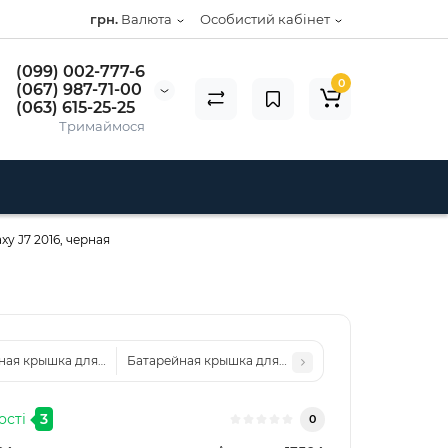
грн.
Валюта
Особистий кабінет
(099) 002-777-6
0
(067) 987-71-00
(063) 615-25-25
Тримаймося
y J7 2016, черная
ая крышка для Samsung J710H, Galaxy J7 2016, золотая
Батарейная крышка для Samsung N9000 Galaxy Note
ості
3
0