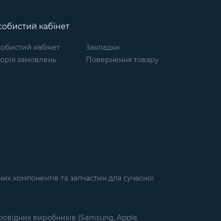
обистий кабінет
обистий кабінет
Закладки
торія замовлень
Повернення товару
их компонентів та запчастин для сучасної
ровідних виробників (Samsung, Apple,