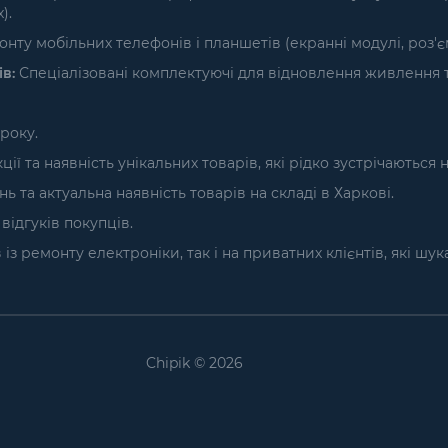
).
нту мобільних телефонів і планшетів (екранні модулі, роз'
в:
Спеціалізовані комплектуючі для відновлення живлення т
року.
ї та наявність унікальних товарів, які рідко зустрічаються 
та актуальна наявність товарів на складі в Харкові.
ідгуків покупців.
з ремонту електроніки, так і на приватних клієнтів, які шу
Chipik © 2026