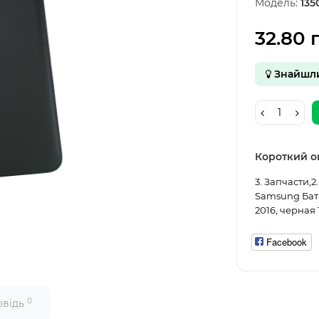
Модель:
135
32.80 
Знайшл
Короткий о
3. Запчасти,
Samsung Бат
2016, черная 
Facebook
0
овідь