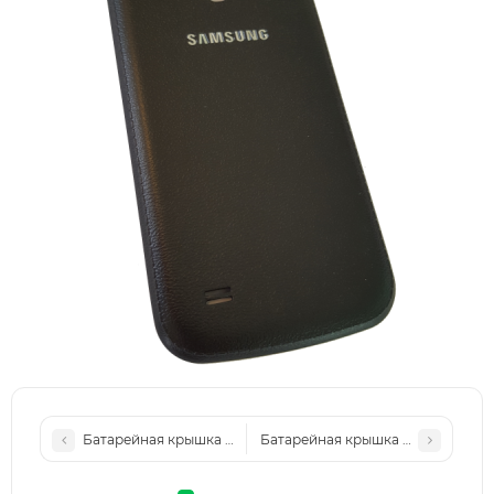
Батарейная крышка для Samsung G975+ Galaxy S10+, Черна
Батарейная крышка для Samsung i919