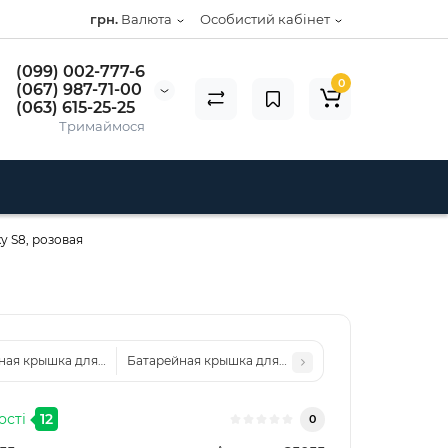
грн.
Валюта
Особистий кабінет
(099) 002-777-6
0
(067) 987-71-00
(063) 615-25-25
Тримаймося
y S8, розовая
ная крышка для Samsung G950 Galaxy S8, золотая
Батарейная крышка для Samsung G950 Galaxy S8, 
ості
12
0