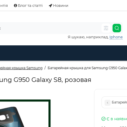
нтія
Блог та статті
Новини
Я шукаю, наприклад,
Iphone
рейная крышка Samsung
Батарейная крышка для Samsung G950 Galax
ng G950 Galaxy S8, розовая
Батарей
Є в наявн