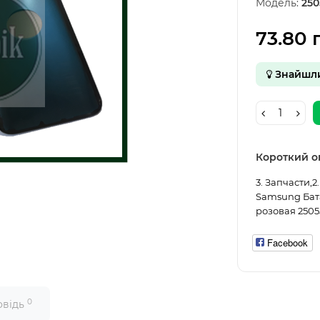
Модель:
250
73.80 
Знайшл
Короткий о
3. Запчасти,
Samsung Бат
розовая 25055
Facebook
0
овідь