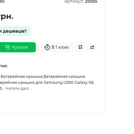
55
Артикул:
25055
грн.
и дешевше?
Купити
В 1 клик
пис
2. Батарейная крышка,Батарейная крышка
арейная крышка для Samsung G950 Galaxy S8,
...
Читати далі...