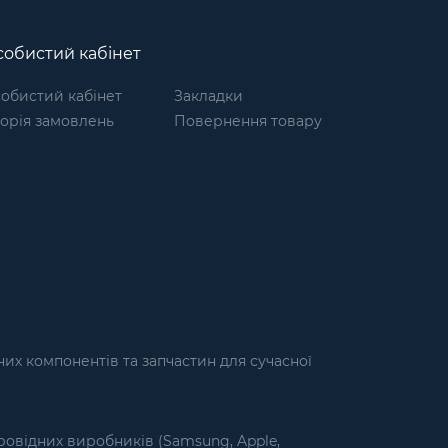
обистий кабінет
обистий кабінет
Закладки
торія замовлень
Повернення товару
их компонентів та запчастин для сучасної
ровідних виробників (Samsung, Apple,