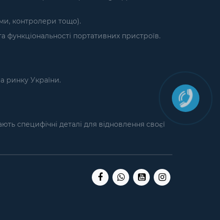
єми, контролери тощо).
а функціональності портативних пристроїв.
на ринку України.
кають специфічні деталі для відновлення своєї