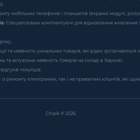
).
нту мобільних телефонів і планшетів (екранні модулі, роз'
в:
Спеціалізовані комплектуючі для відновлення живлення т
року.
ї та наявність унікальних товарів, які рідко зустрічаються 
та актуальна наявність товарів на складі в Харкові.
ідгуків покупців.
з ремонту електроніки, так і на приватних клієнтів, які шу
Chipik © 2026