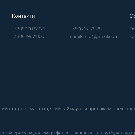
Контакти
Ос
+380990027776
+380636152525
Ос
+380679877100
chipik.info@gmail.com
Іс
кий інтернет-магазин, який займається продажем електронн
т мікросхем для смартфонів, планшетів та ноутбуків від п