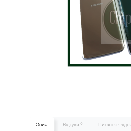
0
Опис
Відгуки
Питання - відп