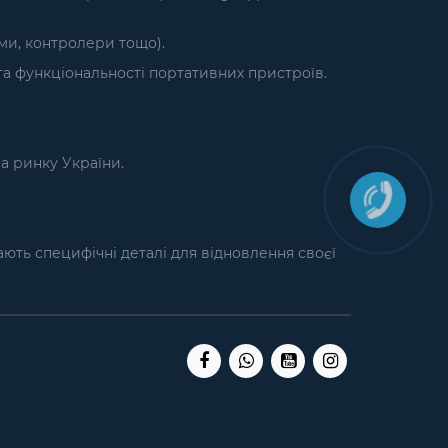
єми, контролери тощо).
а функціональності портативних пристроїв.
на ринку України.
кають специфічні деталі для відновлення своєї