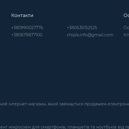
Контакти
Ос
+380990027776
+380636152525
Ос
+380679877100
chipik.info@gmail.com
Іс
кий інтернет-магазин, який займається продажем електронн
т мікросхем для смартфонів, планшетів та ноутбуків від п