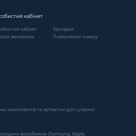
обистий кабінет
обистий кабінет
Закладки
торія замовлень
Повернення товару
их компонентів та запчастин для сучасної
ровідних виробників (Samsung, Apple,