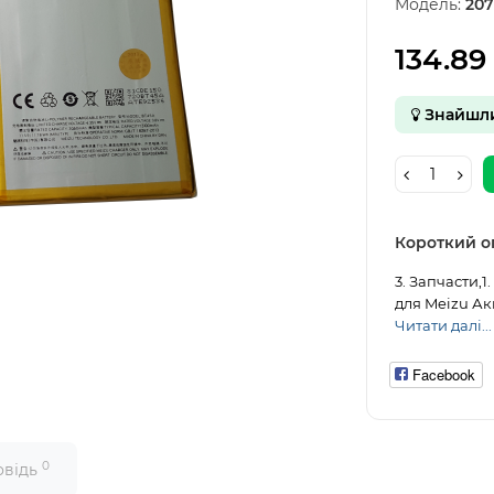
Модель:
207
134.89
Знайшл
Короткий о
3. Запчасти,
для Meizu Акк
Читати далі...
Facebook
0
овідь