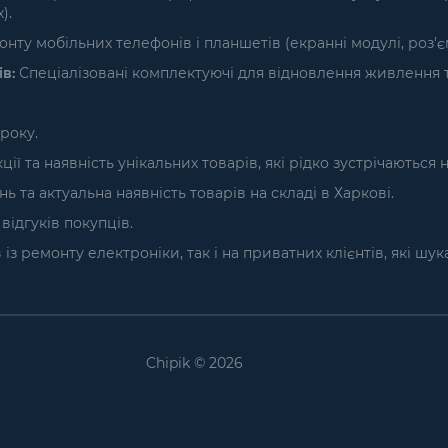
).
нту мобільних телефонів і планшетів (екранні модулі, роз'
в:
Спеціалізовані комплектуючі для відновлення живлення т
року.
ї та наявність унікальних товарів, які рідко зустрічаються 
та актуальна наявність товарів на складі в Харкові.
ідгуків покупців.
з ремонту електроніки, так і на приватних клієнтів, які шу
Chipik © 2026