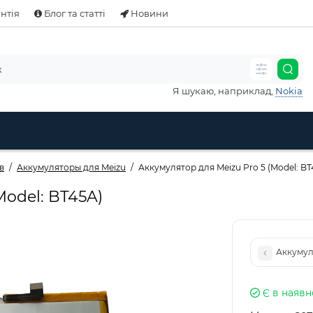
нтія
Блог та статті
Новини
Я шукаю, наприклад,
Nokia
в
Аккумуляторы для Meizu
Аккумулятор для Meizu Pro 5 (Model: BT
Model: BT45A)
Аккумул
Є в наявн