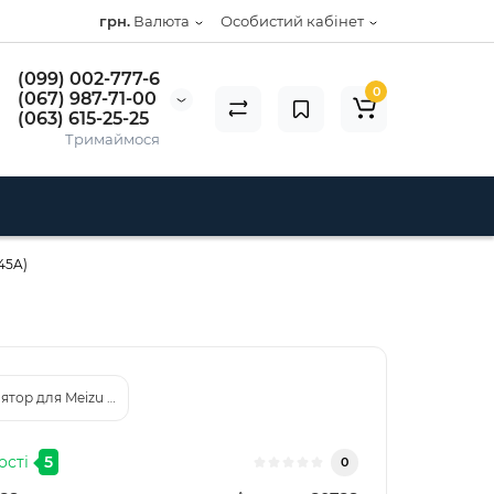
грн.
Валюта
Особистий кабінет
(099) 002-777-6
0
(067) 987-71-00
(063) 615-25-25
Тримаймося
45A)
ятор для Meizu MX2 (Model: B022)
ості
5
0