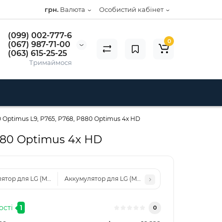
грн.
Валюта
Особистий кабінет
(099) 002-777-6
0
(067) 987-71-00
(063) 615-25-25
Тримаймося
 Optimus L9, P765, P768, P880 Optimus 4x HD
P880 Optimus 4x HD
ятор для LG (Model: BL-44JH) L7 P700, P705
Аккумулятор для LG (Model: BL-T14) V490, V495, G P
ості
1
0