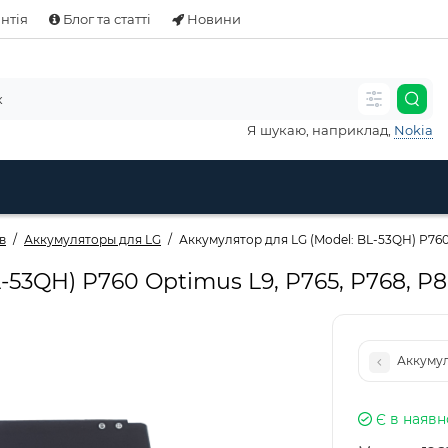
нтія
Блог та статті
Новини
Я шукаю, наприклад,
Nokia
в
Аккумуляторы для LG
Аккумулятор для LG (Model: BL-53QH) P760
L-53QH) P760 Optimus L9, P765, P768, 
Аккумул
Є в наявн