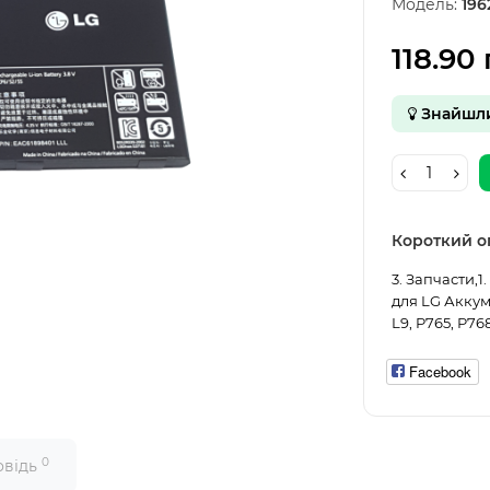
Модель:
196
118.90 
Знайшл
Короткий о
3. Запчасти,
для LG Аккум
L9, P765, P76
Facebook
0
овідь