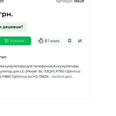
29
Артикул:
19629
грн.
и дешевше?
Купити
В 1 клик
пис
1. Аккумуляторы для телефонов,Аккумуляторы
улятор для LG (Model: BL-53QH) P760 Optimus
8, P880 Optimus 4x HD 19629...
Читати далі...