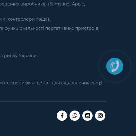
ровідних виробників (Samsung, Apple,
єми, контролери тощо).
а функціональності портативних пристроїв.
на ринку України.
кають специфічні деталі для відновлення своєї