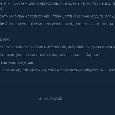
т мікросхем для смартфонів, планшетів та ноутбуків від п
).
нту мобільних телефонів і планшетів (екранні модулі, роз'
в:
Спеціалізовані комплектуючі для відновлення живлення т
року.
ї та наявність унікальних товарів, які рідко зустрічаються 
та актуальна наявність товарів на складі в Харкові.
ідгуків покупців.
з ремонту електроніки, так і на приватних клієнтів, які шу
Chipik © 2026