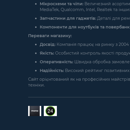
Мікросхеми та чіпи:
Величезний асортимен
MediaTek, Qualcomm, Intel, Realtek та інших
Запчастини для гаджетів:
Деталі для ремо
Компоненти для ноутбуків та повербанкі
Переваги магазину:
Досвід:
Компанія працює на ринку з 2004 
Якість:
Особистий контроль якості продукці
Оперативність:
Швидка обробка замовлень 
Надійність:
Високий рейтинг позитивних в
Сайт орієнтований як на професійних майстрів і
техніки.