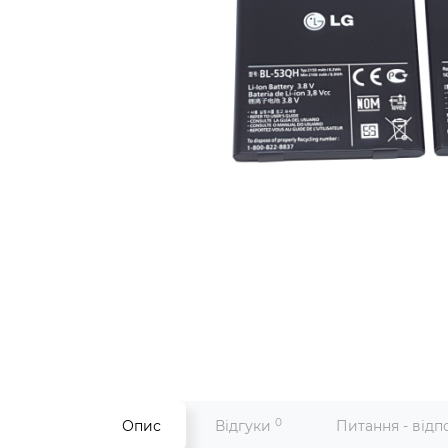
0
Опис
Відгуки
Питання - відп