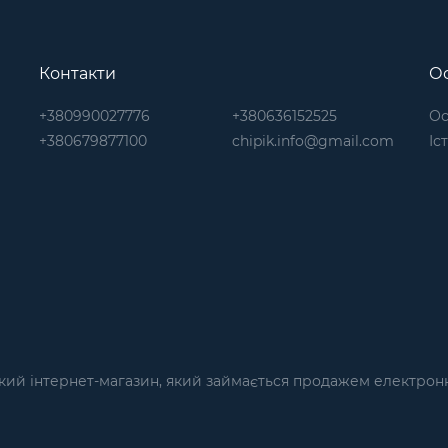
Контакти
Ос
+380990027776
+380636152525
Ос
+380679877100
chipik.info@gmail.com
Іс
кий інтернет-магазин, який займається продажем електронн