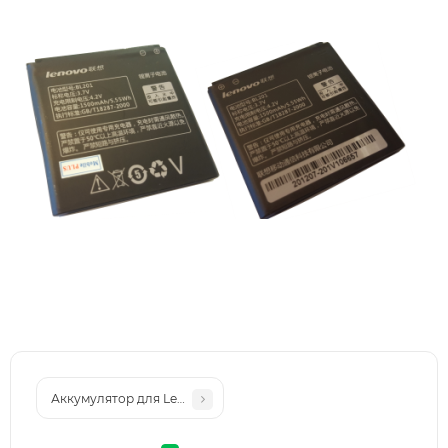
Аккумулятор для Lenovo (BL215) S960 (2070 mAh)