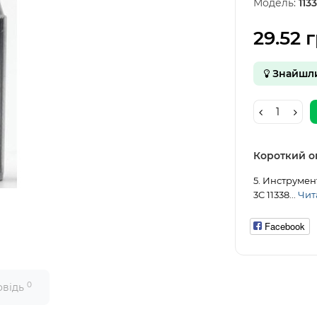
Модель:
113
29.52 г
Знайшл
Короткий о
5. Инструмен
3C 11338...
Чита
Facebook
0
овідь