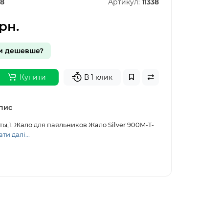
38
Артикул:
11338
рн.
и дешевше?
Купити
В 1 клик
пис
ты,1. Жало для паяльников Жало Silver 900M-T-
ти далі...