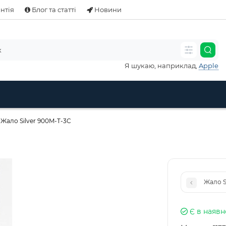
нтія
Блог та статті
Новини
Я шукаю, наприклад,
Apple
Жало Silver 900M-T-3C
Жало S
Є в наявн