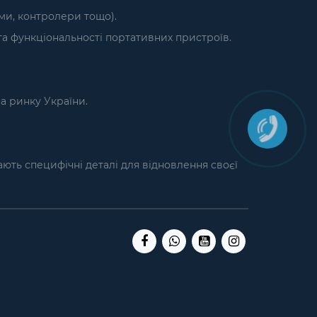
єми, контролери тощо).
а функціональності портативних пристроїв.
на ринку України.
кають специфічні деталі для відновлення своєї