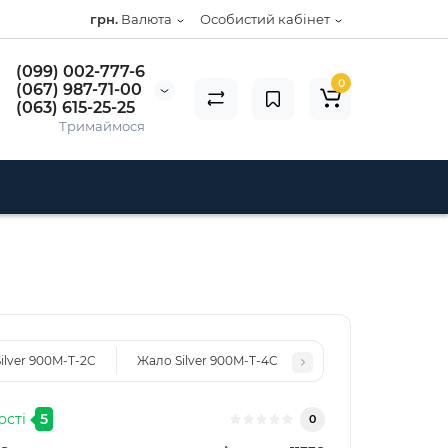
грн.
Валюта
Особистий кабінет
(099) 002-777-6
0
(067) 987-71-00
(063) 615-25-25
Тримаймося
ilver 900M-T-2C
Жало Silver 900M-T-4C
ості
5
0