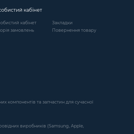
обистий кабінет
обистий кабінет
Закладки
торія замовлень
Повернення товару
их компонентів та запчастин для сучасної
ровідних виробників (Samsung, Apple,