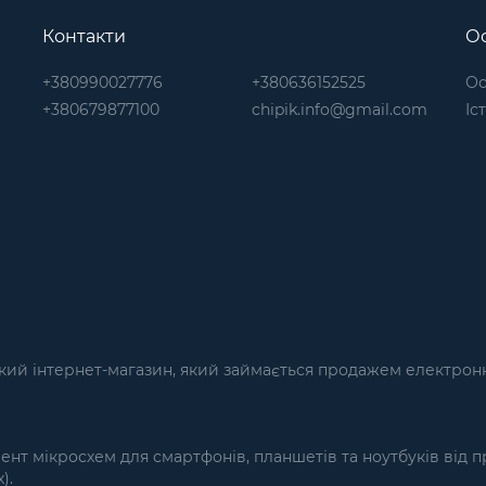
Контакти
Ос
+380990027776
+380636152525
Ос
+380679877100
chipik.info@gmail.com
Іс
кий інтернет-магазин, який займається продажем електронн
т мікросхем для смартфонів, планшетів та ноутбуків від п
).