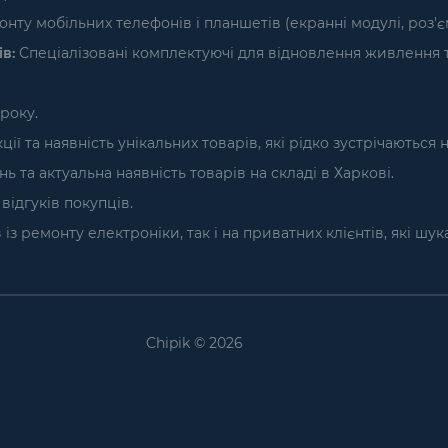
нту мобільних телефонів і планшетів (екранні модулі, роз'
в:
Спеціалізовані комплектуючі для відновлення живлення т
року.
ї та наявність унікальних товарів, які рідко зустрічаються 
та актуальна наявність товарів на складі в Харкові.
ідгуків покупців.
з ремонту електроніки, так і на приватних клієнтів, які шу
Chipik © 2026