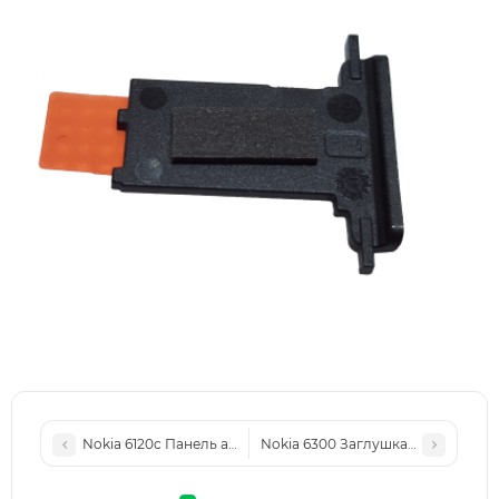
Nokia 6120c Панель антенны, White, original (PN:0250167)
Nokia 6300 Заглушка разъема USB, 